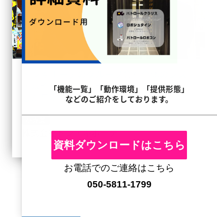
ドンキホーテのグループ会社全体のシス
テム監視で採用。監視時間を大幅に短縮
「機能一覧」「動作環境」「提供形態」
した事例。
などのご紹介をしております。
小売業
株式会社ドン・キホーテ
資料ダウンロードはこちら
お電話でのご連絡はこちら
050-5811-1799