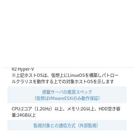
Red Hat 系 Linux (CPU:x86_64系、MySQL:5.7.ｘ、
PHP:7.3.x、Perl:5.8以上)
・Ver.6.0.0準拠
RedHat Enterprise Linux 8.x(x86_64)、Rocky Linux 8.x
(x86_64)
仮想ホスト※
VMware vSphere 4.x～6.x
Windows Server 2012 Hyper-V、Windows Server 2012
R2 Hyper-V
※上記ホストOSは、仮想上にLinuxOSを構築しパトロー
ルクラリスを動作する上での対象ホストOSを示します
搭載サーバの推奨スペック
（仮想はVMwareESXiのみ動作保証）
CPU:2コア（1.2GHz）以上、メモリ:2G以上、HDD空き容
量:24GB以上
監視対象との通信方式（外部監視）