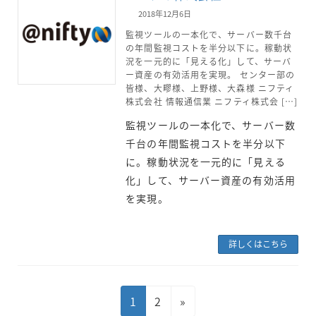
2018年12月6日
監視ツールの一本化で、サーバー数千台
の年間監視コストを半分以下に。稼動状
況を一元的に「見える化」して、サーバ
ー資産の有効活用を実現。 センター部の
皆様、大疁様、上野様、大森様 ニフティ
株式会社 情報通信業 ニフティ株式会 […]
監視ツールの一本化で、サーバー数
千台の年間監視コストを半分以下
に。稼動状況を一元的に「見える
化」して、サーバー資産の有効活用
を実現。
詳しくはこちら
投
固
固
1
2
»