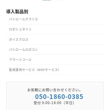
稿
定
定
の
ペ
ペ
導入製品別
ペ
ー
ー
パトロールクラリス
ジ
ジ
ー
ロボシュタイン
ジ
ボイスクロス
送
り
パトロールロボコン
アラートコール
監視運用サービス（MSPサービス）
お気軽にお問い合わせください。
050-1860-0385
受付 9:00-18:00（平日）