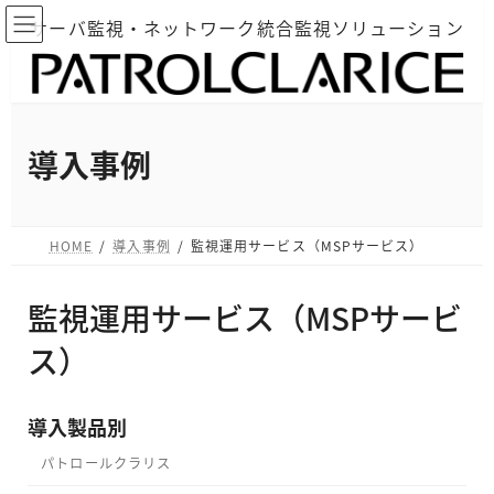
コ
ナ
サーバ監視・ネットワーク統合監視ソリューション
ン
ビ
テ
ゲ
ン
ー
ツ
シ
へ
ョ
導入事例
ス
ン
キ
に
ッ
移
HOME
導入事例
監視運用サービス（MSPサービス）
プ
動
監視運用サービス（MSPサービ
ス）
導入製品別
パトロールクラリス