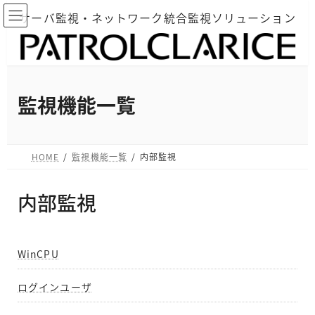
コ
ナ
サーバ監視・ネットワーク統合監視ソリューション
ン
ビ
テ
ゲ
ン
ー
ツ
シ
へ
ョ
監視機能一覧
ス
ン
キ
に
ッ
移
HOME
監視機能一覧
内部監視
プ
動
内部監視
WinCPU
ログインユーザ