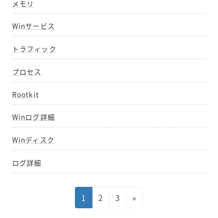
メモリ
Winサービス
トラフィック
プロセス
Rootkit
Winログ詳細
Winディスク
ログ詳細
投
固
固
固
1
2
3
»
稿
定
定
定