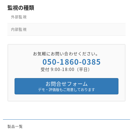
の
ペ
ペ
ペ
監視の種類
ペ
ー
ー
ー
外部監視
ジ
ジ
ジ
ー
内部監視
ジ
送
り
お気軽にお問い合わせください。
050-1860-0385
受付 9:00-18:00（平日）
お問合せフォーム
デモ・評価版もご用意しております
製品一覧