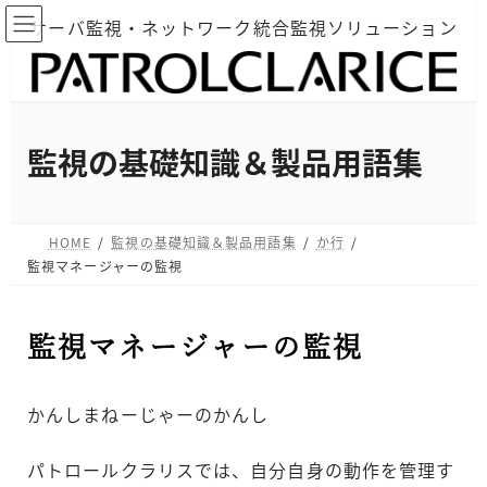
コ
ナ
サーバ監視・ネットワーク統合監視ソリューション
ン
ビ
テ
ゲ
ン
ー
ツ
シ
へ
ョ
監視の基礎知識＆製品用語集
ス
ン
キ
に
ッ
移
HOME
監視の基礎知識＆製品用語集
か行
プ
動
監視マネージャーの監視
監視マネージャーの監視
かんしまねーじゃーのかんし
パトロールクラリスでは、自分自身の動作を管理す