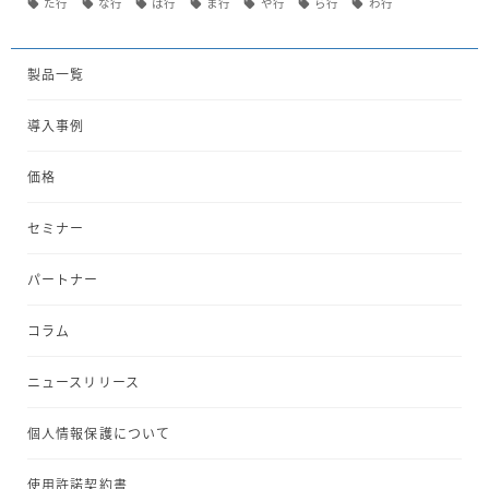
た行
な行
は行
ま行
や行
ら行
わ行
製品一覧
導入事例
価格
セミナー
パートナー
コラム
ニュースリリース
個人情報保護について
使用許諾契約書