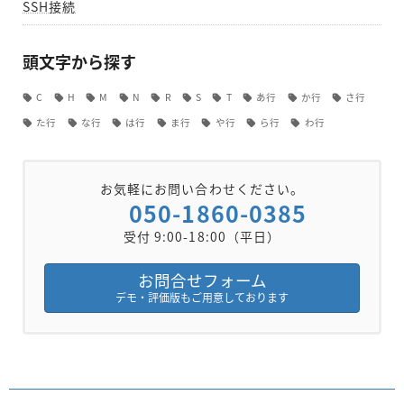
SSH接続
頭文字から探す
C
H
M
N
R
S
T
あ行
か行
さ行
た行
な行
は行
ま行
や行
ら行
わ行
お気軽にお問い合わせください。
050-1860-0385
受付 9:00-18:00（平日）
お問合せフォーム
デモ・評価版もご用意しております