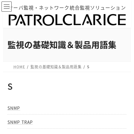
コ
ナ
サーバ監視・ネットワーク統合監視ソリューション
ン
ビ
テ
ゲ
ン
ー
ツ
シ
へ
ョ
監視の基礎知識＆製品用語集
ス
ン
キ
に
ッ
移
HOME
監視の基礎知識＆製品用語集
S
プ
動
S
SNMP
SNMP TRAP