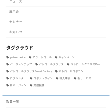
ニュース
展示会
セミナー
お知らせ
タグクラウド
patrolclarice
アラートコール
キャンペーン
バージョンアップ
パトロールクラリス
パトロールクラリスPro
パトロールクラリスSmart Factory
パトロールロボコン
ログハンター
ロボシュタイン
導入事例
新サービス
新バージョン
業務提携
製品一覧