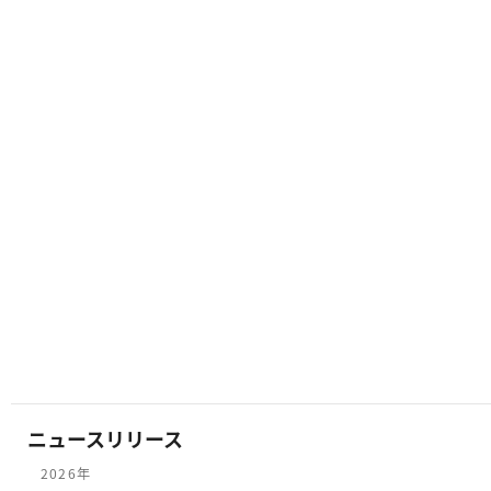
展示会
カテゴリ
日経XTECH EXPO 2018に出展いたしま
す。
導入事例：「パトロールロボコン」、トッ
パンフォームズグループのRPAトータルサ
ポートサービスに採用
ニュースリリース
2026年