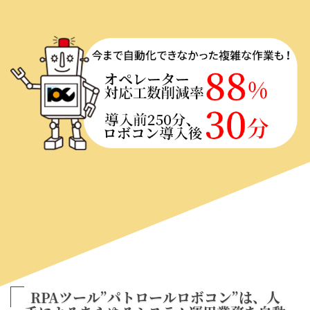
RPAツール”パトロールロボコン”は、
人