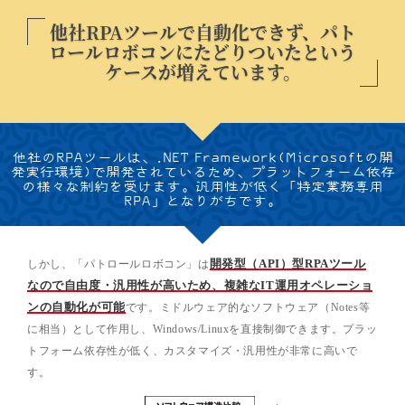
他社RPAツールで自動化できず、
パト
ロールロボコンにたどりついたという
ケースが増えています。
他社のRPAツールは、
.NET Framework(Microsoftの開
発実行環境)で開発されているため、
プラットフォーム依存
の様々な制約を受けます。
汎用性が低く「特定業務専用
RPA」となりがちです。
しかし、「パトロールロボコン」は
開発型（API）型RPAツール
なので自由度・汎用性が高いため、複雑なIT運用オペレーショ
ンの自動化が可能
です。ミドルウェア的なソフトウェア（Notes等
に相当）として作用し、Windows/Linuxを直接制御できます。プラッ
トフォーム依存性が低く、カスタマイズ・汎用性が非常に高いで
す。