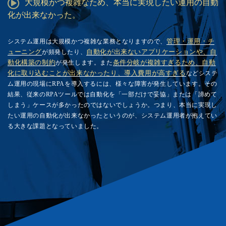
大規模かつ複雑なため、本当に実現したい運用の自動
化が出来なかった。
システム運用は大規模かつ複雑な業務となりますので、
管理・運用・チ
ューニング
が頻発したり、
自動化が出来ないアプリケーションや、自
動化構築の制約
が発生します。また
条件分岐が複雑すぎるため、自動
化に取り込むことが出来なかったり、導入費用が高すぎる
などシステ
ム運用の現場にRPAを導入するには、様々な障害が発生しています。その
結果、従来のRPAツールでは自動化を「一部だけで妥協」または「諦めて
しまう」ケースが多かったのではないでしょうか。つまり、本当に実現し
たい運用の自動化が出来なかったというのが、システム運用者が抱えてい
る大きな課題となっていました。